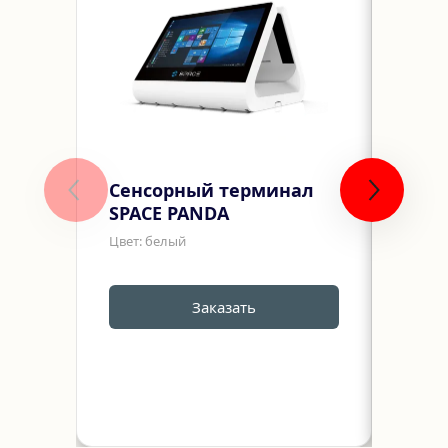
Сенсорный терминал 
Фис
SPACE PANDA
реги
"РИ
Цвет: белый
Цвет: 
Заказать