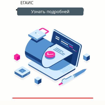
ЕГАИС
Заключай сделки на ГосТоргах
Узнать подробней